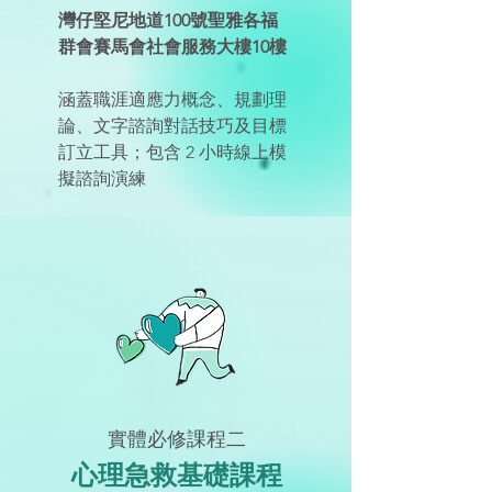
灣仔堅尼地道100號聖雅各福
群會賽馬會社會服務大樓10樓
涵蓋職涯適應力概念、規劃理
論、文字諮詢對話技巧及目標
訂立工具；包含 2 小時線上模
擬諮詢演練
實體必修課程二
心理急救基礎課程