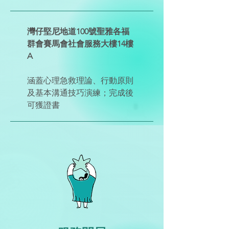
灣仔堅尼地道100號聖雅各福
群會賽馬會社會服務大樓14樓
A
涵蓋心理急救理論、行動原則
及基本溝通技巧演練；完成後
可獲證書