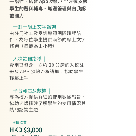
一陪伴，結合 App 功能，全方位支援
學生的選科輔導、職涯管理與自我認
識能力！
| 一對一線上文字諮詢 |
由註冊社工及受訓導師團隊遠程陪
伴，為每位學生提供兩節的線上文字
諮詢（每節為 1 小時）
| 入校註冊指導 |
費用已包含一次約 30 分鐘的入校註
冊及 APP 預約流程講解，協助學生
輕鬆上手
| 平台報告及數據 |
專為校方提供詳細的使用數據報告，
協助老師精確了解學生的使用情況與
熱門諮詢主題
| 項目收費 |
HKD $3,000